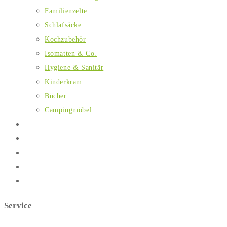
Familienzelte
Schlafsäcke
Kochzubehör
Isomatten & Co.
Hygiene & Sanitär
Kinderkram
Bücher
Campingmöbel
Essen
FAQs
Blog
Warum zelten?
Über uns
Service