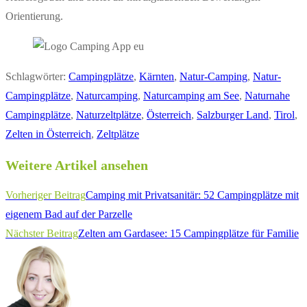
Orientierung.
Schlagwörter
:
Campingplätze
,
Kärnten
,
Natur-Camping
,
Natur-
Campingplätze
,
Naturcamping
,
Naturcamping am See
,
Naturnahe
Campingplätze
,
Naturzeltplätze
,
Österreich
,
Salzburger Land
,
Tirol
,
Zelten in Österreich
,
Zeltplätze
Weitere Artikel ansehen
Vorheriger Beitrag
Camping mit Privatsanitär: 52 Campingplätze mit
eigenem Bad auf der Parzelle
Nächster Beitrag
Zelten am Gardasee: 15 Campingplätze für Familie