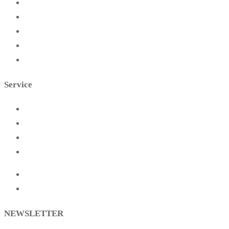
Essen
FAQs
Blog
Warum zelten?
Über uns
Service
Startseite
Presse
Kontakt
Partner
Impressum
Datenschutz
NEWSLETTER