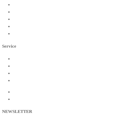
Essen
FAQs
Blog
Warum zelten?
Über uns
Service
Startseite
Presse
Kontakt
Partner
Impressum
Datenschutz
NEWSLETTER