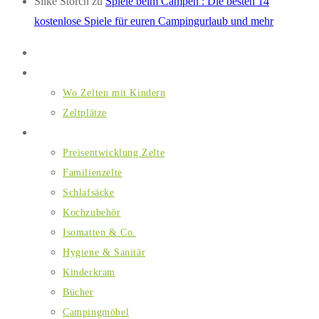
Silke Storch
zu
Spiele beim Campen : Die besten 14
kostenlose Spiele für euren Campingurlaub und mehr
Home
Wo Zelten mit Kindern
Wo Zelten mit Kindern
Zeltplätze
Ausstattung
Preisentwicklung Zelte
Familienzelte
Schlafsäcke
Kochzubehör
Isomatten & Co.
Hygiene & Sanitär
Kinderkram
Bücher
Campingmöbel