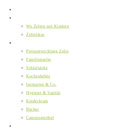
Home
Wo Zelten mit Kindern
Wo Zelten mit Kindern
Zeltplätze
Ausstattung
Preisentwicklung Zelte
Familienzelte
Schlafsäcke
Kochzubehör
Isomatten & Co.
Hygiene & Sanitär
Kinderkram
Bücher
Campingmöbel
Essen