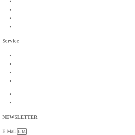
FAQs
Blog
Warum zelten?
Über uns
Service
Startseite
Presse
Kontakt
Partner
Impressum
Datenschutz
NEWSLETTER
E-Mail