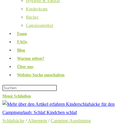
Hygiene & Sanitär
Kinderkram
Bücher
Campingmöbel
Essen
FAQs
Blog
Warum zelten?
Über uns
Website-Suche umschalten
Menü
Schließen
Schlafsäcke
/
Allgemein
/
Camping-Ausrüstung