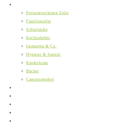
Ausstattung
Preisentwicklung Zelte
Familienzelte
Schlafsäcke
Kochzubehör
Isomatten & Co.
Hygiene & Sanitär
Kinderkram
Bücher
Campingmöbel
Essen
FAQs
Blog
Warum zelten?
Über uns