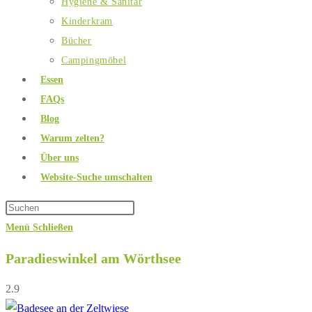
Hygiene & Sanitär
Kinderkram
Bücher
Campingmöbel
Essen
FAQs
Blog
Warum zelten?
Über uns
Website-Suche umschalten
Menü
Schließen
Paradieswinkel am Wörthsee
2.9